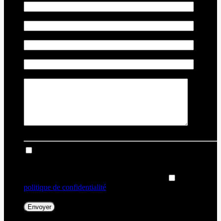
Année
du véhicule
*
Odomètre du véhicule
*
Numéro d'identification de véhicule (NIV)
Commentaire(s) et/ou question(s)
Je consens à recevoir par courriel des rappels, nouvelles et
promotions de Dealer Ford. Je comprends que mes
renseignements seront utilisés uniquement à cette fin et que je
peux retirer mon consentement en tout temps.
J’accepte la
politique de confidentialité
*
.