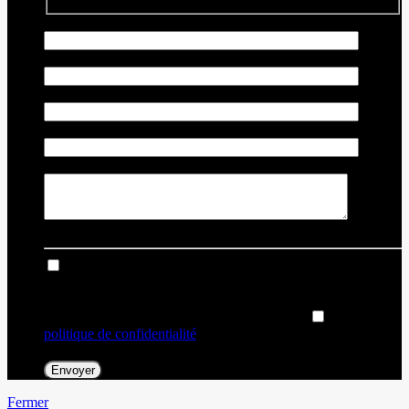
Prénom
*
Nom
*
Courriel
*
Téléphone
*
Commentaire(s) et/ou question(s)
Je consens à recevoir par courriel des rappels, nouvelles et
promotions de Dealer Ford. Je comprends que mes
renseignements seront utilisés uniquement à cette fin et que je
peux retirer mon consentement en tout temps.
J’accepte la
politique de confidentialité
*
.
Fermer