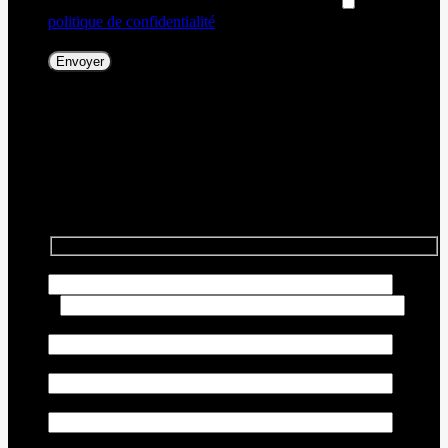
peux retirer mon consentement en tout temps.
J’accepte la
politique de confidentialité
*
.
[X] Fermer
Échangez votre véhicule
Nous voulons votre vieux véhicule ! Contactez-nous pour que
nous puissions vous offrir un prix compétitif pour votre
échange.
Prénom
*
Nom
*
Courriel
*
Téléphone
*
Marque du véhicule
*
Modèle du véhicule
*