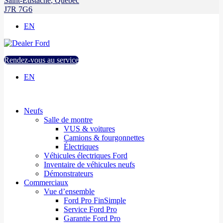
Saint-Eustache
,
Québec
J7R 7G6
EN
Rendez-vous au service
EN
Neufs
Salle de montre
VUS & voitures
Camions & fourgonnettes
Électriques
Véhicules électriques Ford
Inventaire de véhicules neufs
Démonstrateurs
Commerciaux
Vue d’ensemble
Ford Pro FinSimple
Service Ford Pro
Garantie Ford Pro