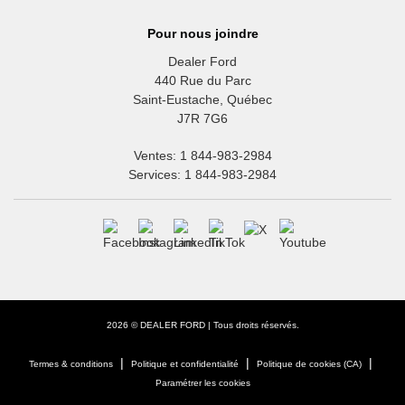
Pour nous joindre
Dealer Ford
440 Rue du Parc
Saint-Eustache
,
Québec
J7R 7G6
Ventes:
1 844-983-2984
Services:
1 844-983-2984
2026 © DEALER FORD
| Tous droits réservés.
|
|
|
Termes & conditions
Politique et confidentialité
Politique de cookies (CA)
Paramétrer les cookies