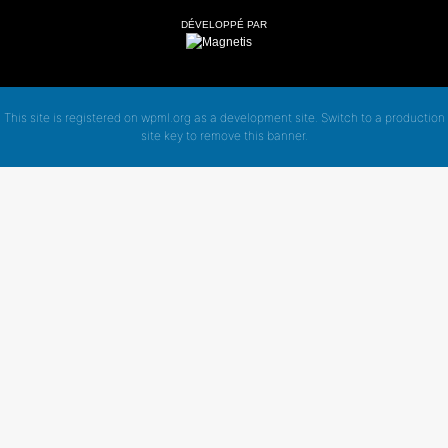
DÉVELOPPÉ PAR
This site is registered on
wpml.org
as a development site. Switch to a production
site key to
remove this banner
.