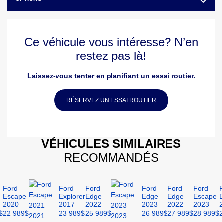
Ce véhicule vous intéresse? N’en
restez pas là!
Laissez-vous tenter en planifiant un essai routier.
RÉSERVEZ UN ESSAI ROUTIER
VÉHICULES SIMILAIRES
RECOMMANDÉS
Ford
Ford
Ford
Ford
Ford
Ford
e
Escape
Explorer
Edge
Edge
Edge
Escape
2020
2017
2022
2023
2022
2023
$
22 989
$
23 989
$
25 989
$
26 989
$
27 989
$
28 989
$