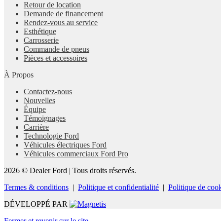
Retour de location
Demande de financement
Rendez-vous au service
Esthétique
Carrosserie
Commande de pneus
Pièces et accessoires
À Propos
Contactez-nous
Nouvelles
Équipe
Témoignages
Carrière
Technologie Ford
Véhicules électriques Ford
Véhicules commerciaux Ford Pro
2026 © Dealer Ford
| Tous droits réservés.
Termes & conditions
|
Politique et confidentialité
|
Politique de coo
DÉVELOPPÉ PAR
Fermer et revenir sur le site