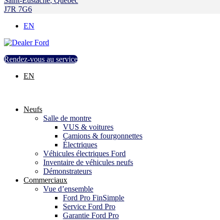
Saint-Eustache
,
Québec
J7R 7G6
EN
Rendez-vous au service
EN
Neufs
Salle de montre
VUS & voitures
Camions & fourgonnettes
Électriques
Véhicules électriques Ford
Inventaire de véhicules neufs
Démonstrateurs
Commerciaux
Vue d’ensemble
Ford Pro FinSimple
Service Ford Pro
Garantie Ford Pro