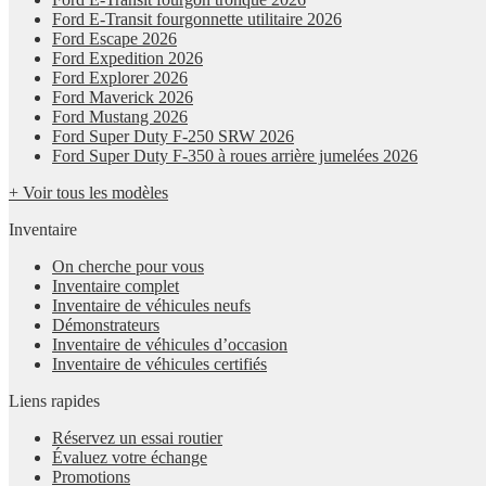
Ford E-Transit fourgonnette utilitaire 2026
Ford Escape 2026
Ford Expedition 2026
Ford Explorer 2026
Ford Maverick 2026
Ford Mustang 2026
Ford Super Duty F-250 SRW 2026
Ford Super Duty F-350 à roues arrière jumelées 2026
+ Voir tous les modèles
Inventaire
On cherche pour vous
Inventaire complet
Inventaire de véhicules neufs
Démonstrateurs
Inventaire de véhicules d’occasion
Inventaire de véhicules certifiés
Liens rapides
Réservez un essai routier
Évaluez votre échange
Promotions