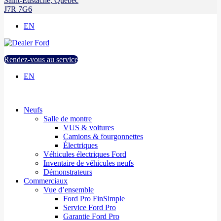
Saint-Eustache
,
Québec
J7R 7G6
EN
Rendez-vous au service
EN
Neufs
Salle de montre
VUS & voitures
Camions & fourgonnettes
Électriques
Véhicules électriques Ford
Inventaire de véhicules neufs
Démonstrateurs
Commerciaux
Vue d’ensemble
Ford Pro FinSimple
Service Ford Pro
Garantie Ford Pro