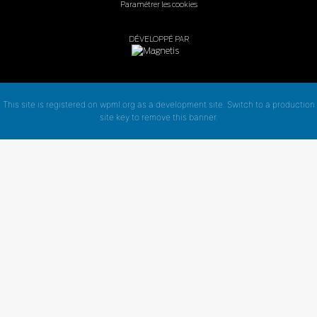
Paramétrer les cookies
DÉVELOPPÉ PAR
This site is registered on
wpml.org
as a development site. Switch to a production
site key to
remove this banner
.