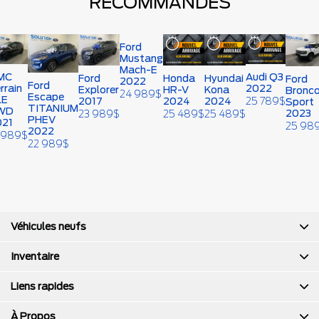
RECOMMANDÉS
Ford
Mustang
Mach-E
MC
Audi Q3
Ford
Honda
Hyundai
Ford
2022
Ford
rrain
2022
Explorer
HR-V
Kona
Bronc
24 989
$
Escape
LE
2017
2024
2024
25 789
$
Sport
TITANIUM
WD
2023
23 989
$
25 489
$
25 489
$
PHEV
021
25 98
2022
 989
$
22 989
$
Véhicules neufs
Inventaire
Liens rapides
À Propos