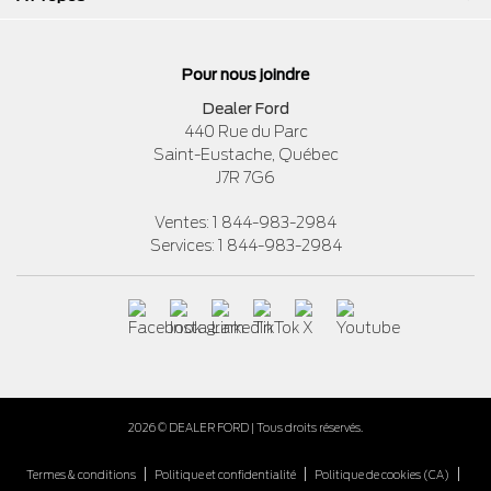
Pour nous joindre
Dealer Ford
440 Rue du Parc
Saint-Eustache
,
Québec
J7R 7G6
Ventes:
1 844-983-2984
Services:
1 844-983-2984
2026 © DEALER FORD
| Tous droits réservés.
|
|
|
Termes & conditions
Politique et confidentialité
Politique de cookies (CA)