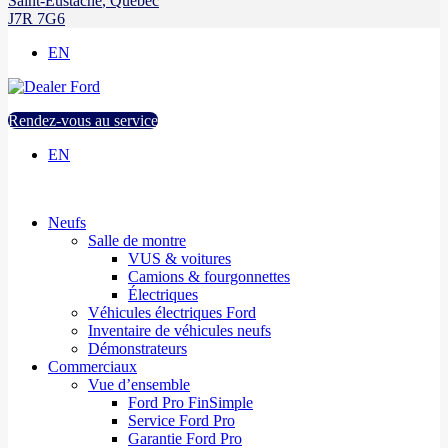
Saint-Eustache
,
Québec
J7R 7G6
EN
Rendez-vous au service
EN
Neufs
Salle de montre
VUS & voitures
Camions & fourgonnettes
Électriques
Véhicules électriques Ford
Inventaire de véhicules neufs
Démonstrateurs
Commerciaux
Vue d’ensemble
Ford Pro FinSimple
Service Ford Pro
Garantie Ford Pro