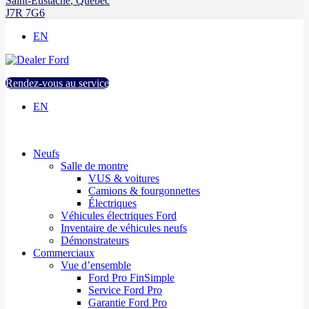
Saint-Eustache
,
Québec
J7R 7G6
EN
Rendez-vous au service
EN
Neufs
Salle de montre
VUS & voitures
Camions & fourgonnettes
Électriques
Véhicules électriques Ford
Inventaire de véhicules neufs
Démonstrateurs
Commerciaux
Vue d’ensemble
Ford Pro FinSimple
Service Ford Pro
Garantie Ford Pro