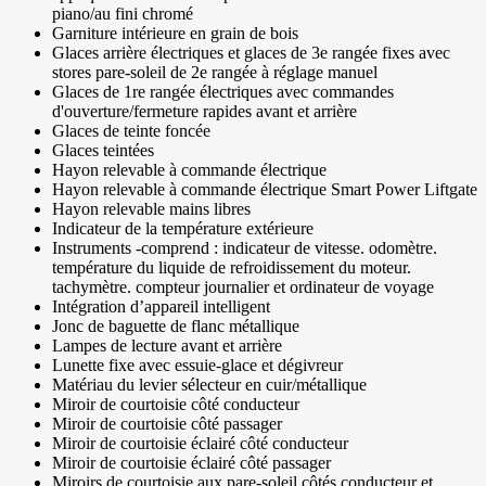
piano/au fini chromé
Garniture intérieure en grain de bois
Glaces arrière électriques et glaces de 3e rangée fixes avec
stores pare-soleil de 2e rangée à réglage manuel
Glaces de 1re rangée électriques avec commandes
d'ouverture/fermeture rapides avant et arrière
Glaces de teinte foncée
Glaces teintées
Hayon relevable à commande électrique
Hayon relevable à commande électrique Smart Power Liftgate
Hayon relevable mains libres
Indicateur de la température extérieure
Instruments -comprend : indicateur de vitesse. odomètre.
température du liquide de refroidissement du moteur.
tachymètre. compteur journalier et ordinateur de voyage
Intégration d’appareil intelligent
Jonc de baguette de flanc métallique
Lampes de lecture avant et arrière
Lunette fixe avec essuie-glace et dégivreur
Matériau du levier sélecteur en cuir/métallique
Miroir de courtoisie côté conducteur
Miroir de courtoisie côté passager
Miroir de courtoisie éclairé côté conducteur
Miroir de courtoisie éclairé côté passager
Miroirs de courtoisie aux pare-soleil côtés conducteur et