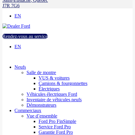
Saint-Eustache
,
Québec
J7R 7G6
EN
Rendez-vous au service
EN
Neufs
Salle de montre
VUS & voitures
Camions & fourgonnettes
Électriques
Véhicules électriques Ford
Inventaire de véhicules neufs
Démonstrateurs
Commerciaux
Vue d’ensemble
Ford Pro FinSimple
Service Ford Pro
Garantie Ford Pro