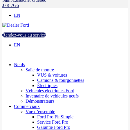
Saint-Eustache
,
Québec
J7R 7G6
EN
Rendez-vous au service
EN
Neufs
Salle de montre
VUS & voitures
Camions & fourgonnettes
Électriques
Véhicules électriques Ford
Inventaire de véhicules neufs
Démonstrateurs
Commerciaux
Vue d’ensemble
Ford Pro FinSimple
Service Ford Pro
Garantie Ford Pro