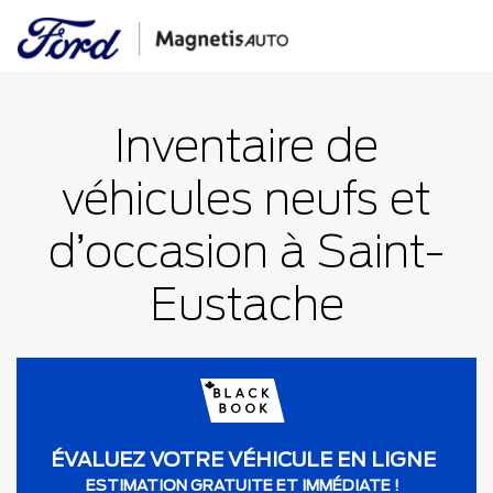
Inventaire de
véhicules neufs et
d’occasion à Saint-
Eustache
ÉVALUEZ VOTRE VÉHICULE EN LIGNE
ESTIMATION GRATUITE ET IMMÉDIATE !