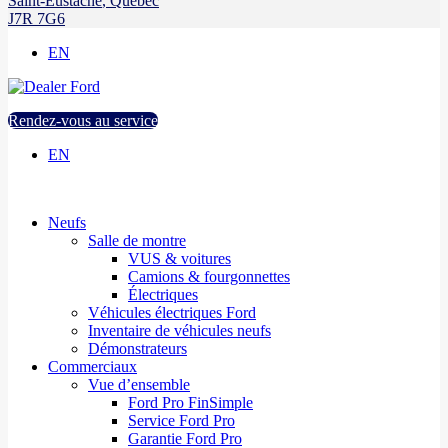
Saint-Eustache
,
Québec
J7R 7G6
EN
Rendez-vous au service
EN
Neufs
Salle de montre
VUS & voitures
Camions & fourgonnettes
Électriques
Véhicules électriques Ford
Inventaire de véhicules neufs
Démonstrateurs
Commerciaux
Vue d’ensemble
Ford Pro FinSimple
Service Ford Pro
Garantie Ford Pro