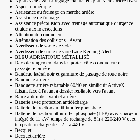
Appuie-tête avant à réglage manuel et appuie-tête arrière fixes
Aspect numérique
Assistance au freinage en marche arrière
Assistance de freinage
Assistance précollision avec freinage automatique d'urgence
et aide aux intersections
Attention du conducteur
Atténuation des collisions - Avant
Avertisseur de sortie de voie
Avertisseur de sortie de voie Lane Keeping Alert
BLEU ADRIATIQUE MÉTALLISÉ
Bacs de rangement dans les portes côtés conducteur et
passager et arrière
Bandeau latéral noir et garniture de passage de roue noire
Banquette arrière
Banquette arrière rabattable 60/40 en similicuir ActiveX
faisant face à l'avant à dossier repliable vers l'avant
Barre antiroulis avant et arrière
Batterie avec protection antidécharge
Batterie de traction au lithium fer phosphate
Batterie de traction lithium-fer-phosphate (LFP) avec chargeur
intégré de 11 kW. temps de recharge de 8 h à 220/240 V et et
temps de recharge de 1.2 h à 440 V
Becquet
Becquet arrière