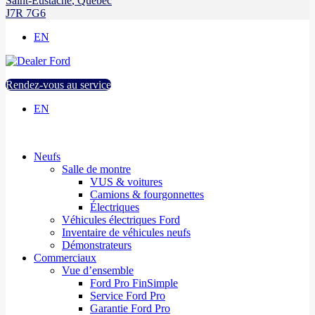
Saint-Eustache
,
Québec
J7R 7G6
EN
Rendez-vous au service
EN
Neufs
Salle de montre
VUS & voitures
Camions & fourgonnettes
Électriques
Véhicules électriques Ford
Inventaire de véhicules neufs
Démonstrateurs
Commerciaux
Vue d’ensemble
Ford Pro FinSimple
Service Ford Pro
Garantie Ford Pro