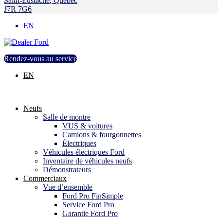
Saint-Eustache
,
Québec
J7R 7G6
EN
Rendez-vous au service
EN
Neufs
Salle de montre
VUS & voitures
Camions & fourgonnettes
Électriques
Véhicules électriques Ford
Inventaire de véhicules neufs
Démonstrateurs
Commerciaux
Vue d’ensemble
Ford Pro FinSimple
Service Ford Pro
Garantie Ford Pro